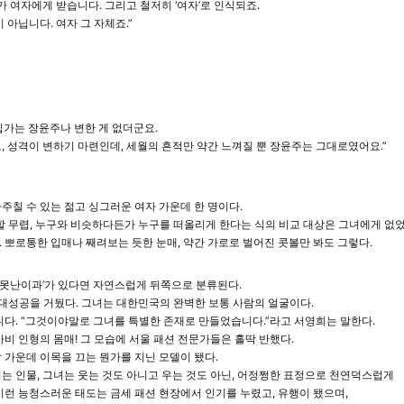
여자에게 받습니다. 그리고 철저히 ‘여자’로 인식되죠.
 아닙니다. 여자 그 자체죠.”
가는 장윤주나 변한 게 없더군요.
, 성격이 변하기 마련인데, 세월의 흔적만 약간 느껴질 뿐 장윤주는 그대로였어요.”
주칠 수 있는 젊고 싱그러운 여자 가운데 한 명이다.
할 무렵, 누구와 비슷하다든가 누구를 떠올리게 한다는 식의 비교 대상은 그녀에게 없었
 뽀로통한 입매나 째려보는 듯한 눈매, 약간 가로로 벌어진 콧볼만 봐도 그렇다.
 ‘못난이과’가 있다면 자연스럽게 뒤쪽으로 분류된다.
는 대성공을 거뒀다. 그녀는 대한민국의 완벽한 보통 사람의 얼굴이다.
니다. “그것이야말로 그녀를 특별한 존재로 만들었습니다.”라고 서영희는 말한다.
비 인형의 몸매! 그 모습에 서울 패션 전문가들은 홀딱 반했다.
 가운데 이목을 끄는 뭔가를 지닌 모델이 됐다.
는 인물, 그녀는 웃는 것도 아니고 우는 것도 아닌, 어정쩡한 표정으로 천연덕스럽게
이런 능청스러운 태도는 금세 패션 현장에서 인기를 누렸고, 유행이 됐으며,