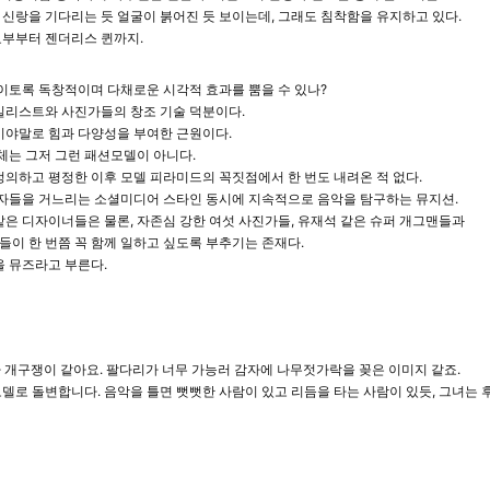
신랑을 기다리는 듯 얼굴이 붉어진 듯 보이는데, 그래도 침착함을 유지하고 있다.
요부부터 젠더리스 퀸까지.
 이토록 독창적이며 다채로운 시각적 효과를 뿜을 수 있나?
일리스트와 사진가들의 창조 기술 덕분이다.
이야말로 힘과 다양성을 부여한 근원이다.
사체는 그저 그런 패션모델이 아니다.
정의하고 평정한 이후 모델 피라미드의 꼭짓점에서 한 번도 내려온 적 없다.
종자들을 거느리는 소셜미디어 스타인 동시에 지속적으로 음악을 탐구하는 뮤지션.
같은 디자이너들은 물론, 자존심 강한 여섯 사진가들, 유재석 같은 슈퍼 개그맨들과
이 한 번쯤 꼭 함께 일하고 싶도록 부추기는 존재다.
을 뮤즈라고 부른다.
개구쟁이 같아요. 팔다리가 너무 가능러 감자에 나무젓가락을 꽂은 이미지 같죠.
델로 돌변합니다. 음악을 틀면 뻣뻣한 사람이 있고 리듬을 타는 사람이 있듯, 그녀는 