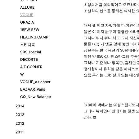
초상화처럼 회화적이고 오묘하다. 
ALLURE
조선희의 렌즈를 통해선 섹시한 
VOGUE
GRAZIA
대체 뭘 먹고 자랐기에 한 여인이
15FW SFW
물론 이 여자를 꾸며 촬영한 스타
HEALING CAMP
그러나 뭐니 뭐니 해도 그녀 자신
물론 여섯 개 앵글 앞에 놓인 피
스케치북
장윤주는 한국 패션의 90년대를 
SBS special
이젠 약 650K의 인스타그램 추
DECORTE
그러니 지춘희나 정옥준, 김재현 
A.T.CORNER
정재형이나 유희열 같은 아티스트들
W
요즘 우리는 그런 살아 있는 대상
VOGUE_a.t.coner
BAZAAR_Vans
GQ_New Balance
“카메라 밖에서는 여성스럽기보다 
2014
그러나 뷰파인더 안에서는 천생 모
2013
_이건호
2012
2011