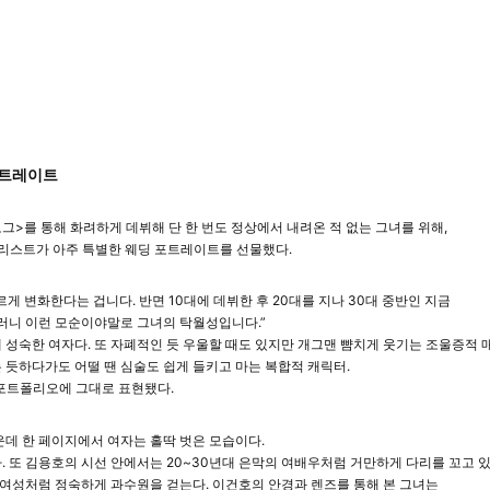
포트레이트
보그>를 통해 화려하게 데뷔해 단 한 번도 정상에서 내려온 적 없는 그녀를 위해,
리스트가 아주 특별한 웨딩 포트레이트를 선물했다.
게 변화한다는 겁니다. 반면 10대에 데뷔한 후 20대를 지나 30대 중반인 지금
그러니 이런 모순이야말로 그녀의 탁월성입니다.”
 성숙한 여자다. 또 자폐적인 듯 우울할 때도 있지만 개그맨 뺨치게 웃기는 조울증적 
 듯하다가도 어떨 땐 심술도 쉽게 들키고 마는 복합적 캐릭터.
 포트폴리오에 그대로 표현됐다.
운데 한 페이지에서 여자는 홀딱 벗은 모습이다.
. 또 김용호의 시선 안에서는 20~30년대 은막의 여배우처럼 거만하게 다리를 꼬고 있
여성처럼 정숙하게 과수원을 걷는다. 이건호의 안경과 렌즈를 통해 본 그녀는