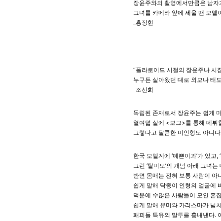
장윤주와의 촬영에서만큼은 남자가 
그녀를 카메라 앞에 세울 땐 모델이
_홍장현
“폴라로이드 시절의 장윤주나 시집
누구든 살아왔던 대로 외모나 태도
_조선희
독립된 존재로서 장윤주는 쉽게 마
열여덟 살에 <보그>를 통해 데뷔
그렇다고 달콤한 미인형도 아니다.
한국 모델계에 ‘예쁜이과’가 있고,
그런 ‘탈미모’의 개념 아래 그녀
반면 몸매는 전혀 보통 사람이 아
쉽게 말해 닥종이 인형의 얼굴에 바
덕분에 수많은 사람들이 모인 혼잡
쉽게 말해 유머와 카리스마가 넘치
패피들 특유의 말투를 흉내낸다. 