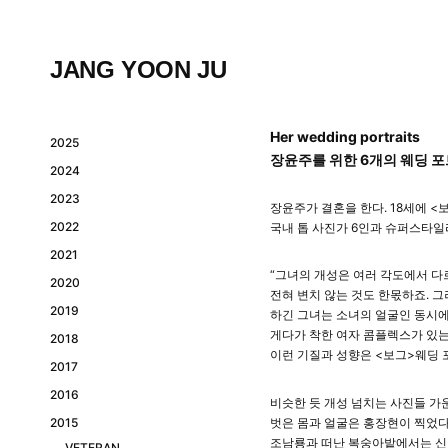
Skip
to
content
JANG YOON JU
Her wedding portraits
VOGUE
2025
장윤주를 위한 6개의 웨딩 
2024
Posted
on
2023
장윤주가 결혼을 한다. 18세에 <
2024-
2022
국내 톱 사진가 6인과 슈퍼스타일
01-
19
2021
by
“그녀의 개성은 여러 각도에서 다르
2020
creativeband
전혀 변치 않는 것도 한몫하죠. 
2019
하긴 그녀는 소녀의 얼굴인 동시에
게다가 착한 여자 콤플렉스가 있는
2018
이런 기질과 성향은 <보그>웨딩
2017
2016
비슷한 듯 개성 넘치는 사진들 가
벗은 몸과 얼굴은 홍장현이 찍었다
2015
조남룡과 떠난 복숭아밭에서는 신
VETERAN